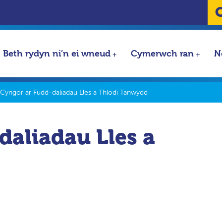
Beth rydyn ni’n ei wneud
Cymerwch ran
N
Cyngor ar Fudd-daliadau Lles a Thlodi Tanwydd
daliadau Lles a