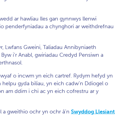
edd ar hawliau lles gan gynnwys llenwi
erio penderfyniadau a chynghori ar weithdrefnau
r, Lwfans Gweini, Taliadau Annibyniaeth
s Byw i’r Anabl, gwiriadau Credyd Pensiwn a
erthnasol.
wyaf o incwm yn eich cartref. Rydym hefyd yn
n helpu gyda biliau, yn eich cadw’n Ddiogel o
 am ddim i chi ac yn eich cofrestru ar y
l a gweithio ochr yn ochr â’n
Swyddog Llesiant