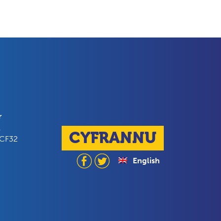
r
l
CYFRANNU
 CF32
English