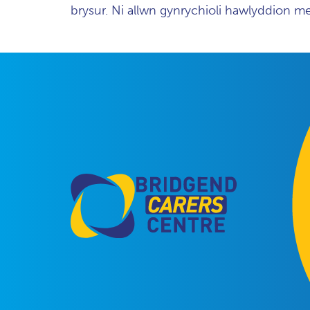
brysur. Ni allwn gynrychioli hawlyddion 