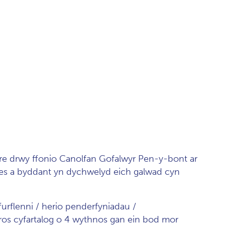
aire drwy ffonio Canolfan Gofalwyr Pen-y-bont ar
es a byddant yn dychwelyd eich galwad cyn
urflenni / herio penderfyniadau /
ros cyfartalog o 4 wythnos gan ein bod mor