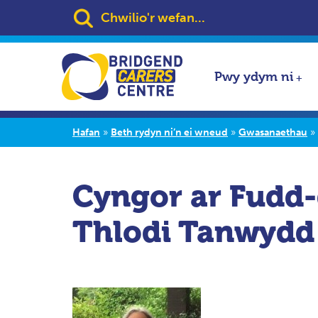
Search:
Pwy ydym ni
Hafan
»
Beth rydyn ni’n ei wneud
»
Gwasanaethau
»
Cyngor ar Fudd-
Thlodi Tanwydd