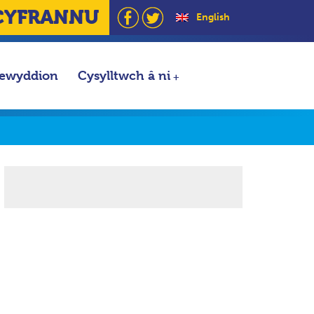
CYFRANNU
English
ewyddion
Cysylltwch â ni