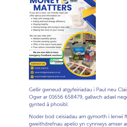
Gellir gwneud atgyfeiriadau i Paul neu Cl
Ogwr ar 01656 658479, gallwch adael neg
gynted â phosibl.
Noder bod ceisiadau am gymorth i lenwi ff
gweithdrefnau apelio yn cynnwys amser a