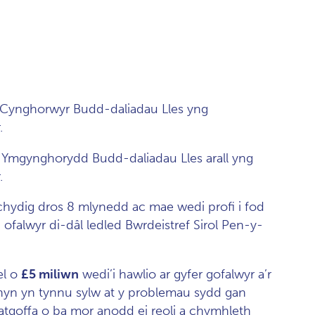
’r Cynghorwyr Budd-daliadau Lles yng
.
 Ymgynghorydd Budd-daliadau Lles arall yng
.
chydig dros 8 mlynedd ac mae wedi profi i fod
ofalwyr di-dâl ledled Bwrdeistref Sirol Pen-y-
el o
£5 miliwn
wedi’i hawlio ar gyfer gofalwyr a’r
yn yn tynnu sylw at y problemau sydd gan
hatgoffa o ba mor anodd ei reoli a chymhleth