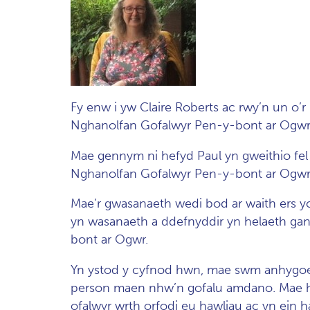
Fy enw i yw Claire Roberts ac rwy’n un o
Nghanolfan Gofalwyr Pen-y-bont ar Ogwr
Mae gennym ni hefyd Paul yn gweithio fel
Nghanolfan Gofalwyr Pen-y-bont ar Ogwr
Mae’r gwasanaeth wedi bod ar waith ers y
yn wasanaeth a ddefnyddir yn helaeth gan 
bont ar Ogwr.
Yn ystod y cyfnod hwn, mae swm anhygo
person maen nhw’n gofalu amdano. Mae h
ofalwyr wrth orfodi eu hawliau ac yn ein 