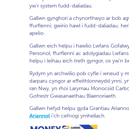
yw’r system fudd-daliadau.
Gallwn gynghori a chynorthwyo ar bob agw
ffurflenni; gwirio hawl i fudd-daliadau; h
apelio.
Gallwn eich helpu i hawlio Lwfans Gofalwy
Personol, ffurflenni ac adolygiadau Lwfan
helpu i leihau eich treth gyngor, os yw’n b
Rydym yn archwilio pob cyfle i wneud y m
darparu cyngor ar effeithlonrwydd ynni, y
ran Nwy, yn rhoi Larymau Monocsid Carbon
Gofrestr Gwasanaethau Blaenoriaeth.
Gallwn hefyd helpu gyda Grantiau Arianno
Ariannol
i’ch cefnogi ymhellach.