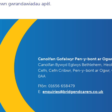
mewn gwrandawiadau apêl.
Canolfan Gofalwyr Pen-y-bont ar Ogw
Canolfan Bywyd Eglwys Bethlehem, Heo
Cefn, Cefn Cribwr, Pen-y-bont ar Ogwr,
0AA
Ffôn: 01656 658479
E:
enquiries@bridgendcarers.co.uk