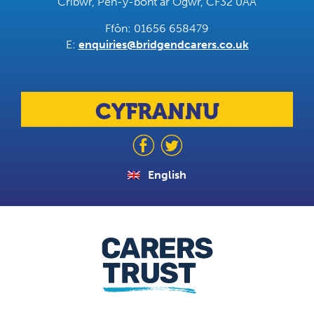
Cribwr, Pen-y-bont ar Ogwr, CF32 0AA
Ffôn: 01656 658479
E:
enquiries@bridgendcarers.co.uk
CYFRANNU
English