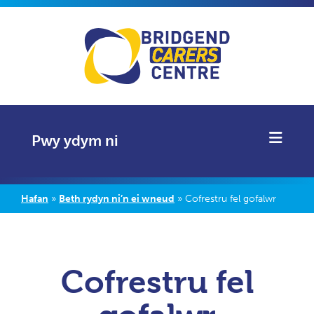
Pwy ydym ni
Hafan
»
Beth rydyn ni’n ei wneud
»
Cofrestru fel gofalwr
Cofrestru fel