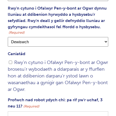
Rwy'n cytuno i Ofalwyr Pen-y-bont ar Ogwr dynnu
lluniau at ddibenion hyrwyddo a hysbysebu'r
sefydliad. Rwy'n deall y gellir defnyddio lluniau ar
gyfryngau cymdeithasol fel ffordd o hysbysebu.
(Required)
Caniatâd
Rwy'n cytuno i Ofalwyr Pen-y-bont ar Ogwr
brosesu'r wybodaeth a ddarparais ar y ffurflen
hon at ddibenion darparu'r ystod lawn o
wasanaethau a gynigir gan Ofalwyr Pen-y-bont
ar Ogwr.
Profwch nad robot ydych chi: pa rif yw'r uchaf, 3
neu 11?
(Required)