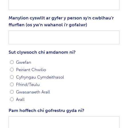
Manylion cyswllt ar gyfer y person sy'n cwblhau'r
ffurflen (os yw'n wahanol i'r gofalwr)
Sut clywsoch chi amdanom ni?
Gwefan
Peiriant Chwilio
Cyfryngau Cymdeithasol
Ffrind/Teulu
Gwasanaeth Arall
Arall
Pam hoffech chi gofrestru gyda ni?