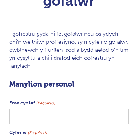
gofalwr
I gofrestru gyda ni fel gofalwr neu os ydych
chi’n weithiwr proffesiynol sy’n cyfeirio gofalwr,
cwblhewch y ffurflen isod a bydd aelod o’n tîm
yn cysylltu â chi i drafod eich cofrestru yn
fanylach.
Manylion personol
Enw cyntaf
(Required)
Cyfenw
(Required)