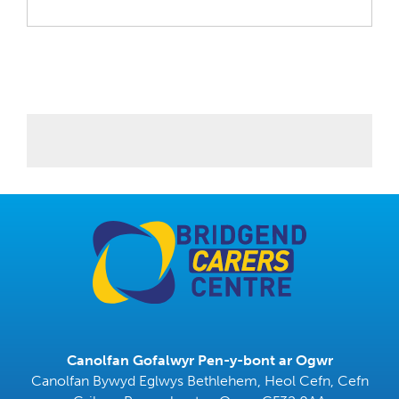
Canolfan Gofalwyr Pen-y-bont ar Ogwr
Canolfan Bywyd Eglwys Bethlehem, Heol Cefn, Cefn