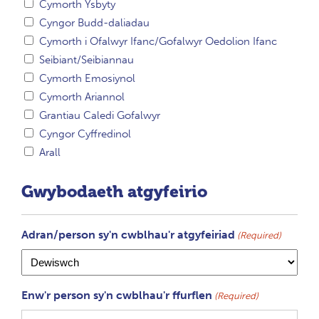
Cymorth Ysbyty
Cyngor Budd-daliadau
Cymorth i Ofalwyr Ifanc/Gofalwyr Oedolion Ifanc
Seibiant/Seibiannau
Cymorth Emosiynol
Cymorth Ariannol
Grantiau Caledi Gofalwyr
Cyngor Cyffredinol
Arall
Gwybodaeth atgyfeirio
Adran/person sy'n cwblhau'r atgyfeiriad
(Required)
Enw'r person sy'n cwblhau'r ffurflen
(Required)