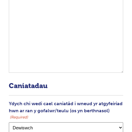
Caniatadau
Ydych chi wedi cael caniatâd i wneud yr atgyfeiriad
hwn ar ran y gofalwr/teulu (os yn berthnasol)
(Required)